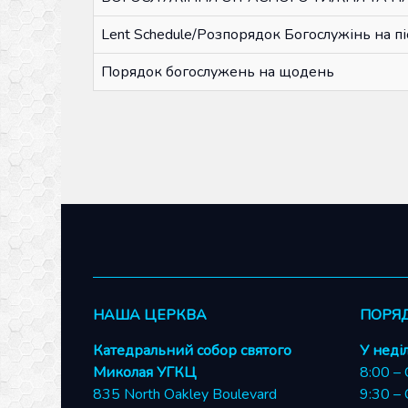
Lent Schedule/Розпорядок Богослужінь на пі
Порядок богослужень на щодень
НАША ЦЕРКВА
ПОРЯ
Катедральний собор святого
У неді
Миколая УГКЦ
8:00 – 
835 North Oakley Boulevard
9:30 – 