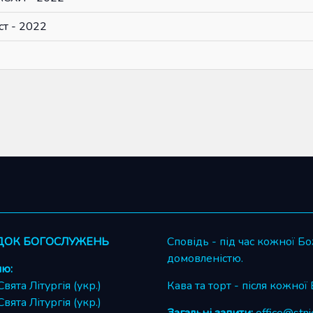
ст - 2022
ДОК БОГОСЛУЖЕНЬ
Сповідь - під час кожної Бо
домовленістю.
лю:
Свята Літургія (укр.)
Кава та торт - після кожної
Свята Літургія (укр.)